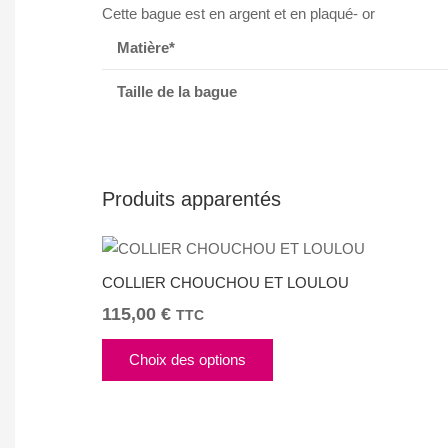
Cette bague est en argent et en plaqué- or
Matière*
Taille de la bague
Produits apparentés
COLLIER CHOUCHOU ET LOULOU
115,00
€
TTC
Ce
Choix des options
produit
a
plusieurs
variations.