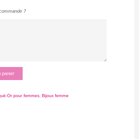
e commande ?
u panier
aqué-Or pour femmes
,
Bijoux femme
App
tager