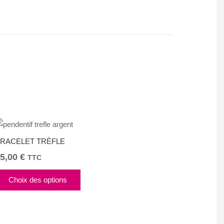
RACELET TRÈFLE
5,00
€
TTC
Ce
Choix des options
produit
a
plusieurs
variations.