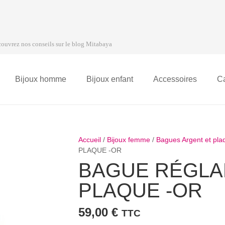
ouvrez nos conseils sur le blog Mitabaya
Bijoux homme
Bijoux enfant
Accessoires
C
Accueil
/
Bijoux femme
/
Bagues Argent et pl
PLAQUE -OR
BAGUE RÉGLA
PLAQUE -OR
59,00
€
TTC