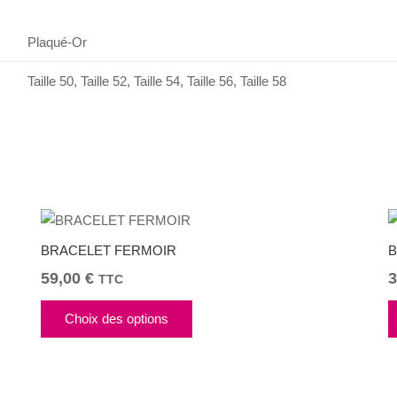
Plaqué-Or
Taille 50, Taille 52, Taille 54, Taille 56, Taille 58
BRACELET FERMOIR
B
59,00
€
3
TTC
Ce
Choix des options
produit
a
plusieurs
variations.