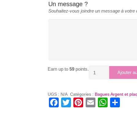
Un message ?
Souhaitez-vous joindre un message à votr
Earn up to
59
points.
quantité
Ajouter a
de
BAGUE
RÉGLABLE
UGS :
N/A
Catégories :
Bagues Argent et pl
Facebook
Twitter
Pinterest
Email
Whats
Par
ARGENT
/
PLAQUE
-
OR