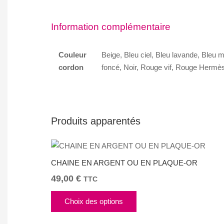
Information complémentaire
Couleur
Beige, Bleu ciel, Bleu lavande, Bleu 
cordon
foncé, Noir, Rouge vif, Rouge Hermès
Produits apparentés
CHAINE EN ARGENT OU EN PLAQUE-OR
49,00
€
TTC
Ce
Choix des options
produit
a