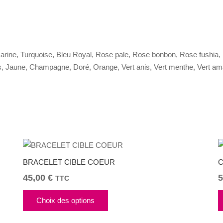
marine, Turquoise, Bleu Royal, Rose pale, Rose bonbon, Rose fushia, R
, Jaune, Champagne, Doré, Orange, Vert anis, Vert menthe, Vert aman
BRACELET CIBLE COEUR
C
45,00
€
5
TTC
Ce
Choix des options
produit
a