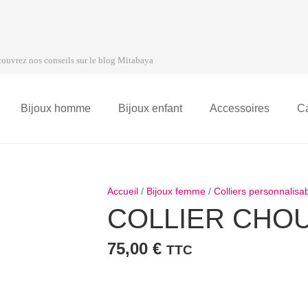
ouvrez nos conseils sur le blog Mitabaya
Bijoux homme
Bijoux enfant
Accessoires
C
Accueil
/
Bijoux femme
/
Colliers personnalis
COLLIER CHO
75,00
€
TTC