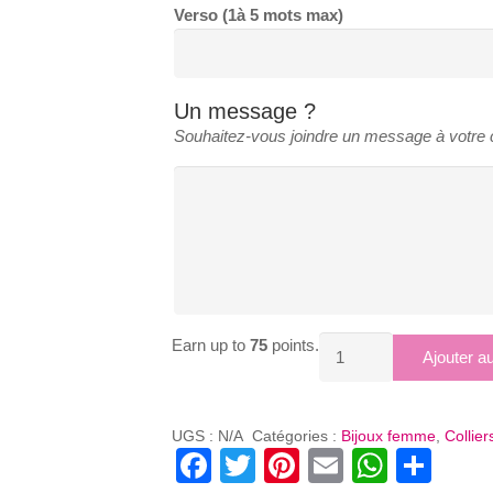
Verso (1à 5 mots max)
Un message ?
Souhaitez-vous joindre un message à votr
Earn up to
75
points.
quantité
Ajouter a
de
COLLIER
CHOUCHOU
UGS :
N/A
Catégories :
Bijoux femme
,
Collie
Facebook
Twitter
Pinterest
Email
Whats
Par