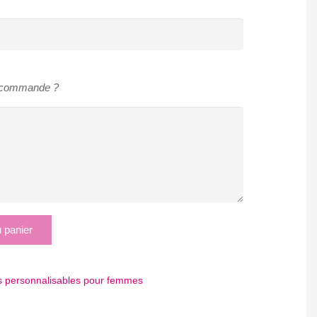
e commande ?
u panier
rs personnalisables pour femmes
App
tager