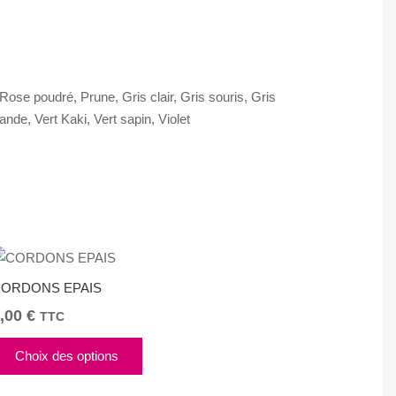
ose poudré, Prune, Gris clair, Gris souris, Gris
de, Vert Kaki, Vert sapin, Violet
ORDONS EPAIS
,00
€
TTC
Ce
Choix des options
produit
a