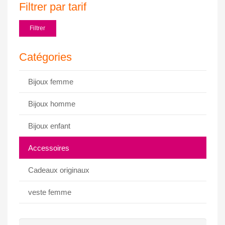
Filtrer par tarif
Prix
Prix
Filtrer
min
max
Catégories
Bijoux femme
Bijoux homme
Bijoux enfant
Accessoires
Cadeaux originaux
veste femme
Rechercher :