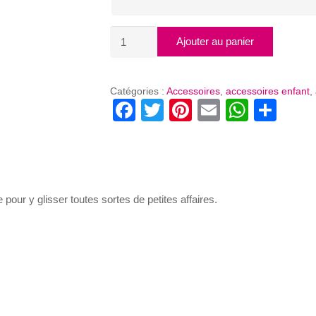
quantité
Ajouter au panier
de
TROUSSE
DE
Catégories :
Accessoires
,
accessoires enfant
,
Facebook
Twitter
Pinterest
Email
Whats
Par
TOILETTE
LA
PETITE
CACHOTIERE
 pour y glisser toutes sortes de petites affaires.