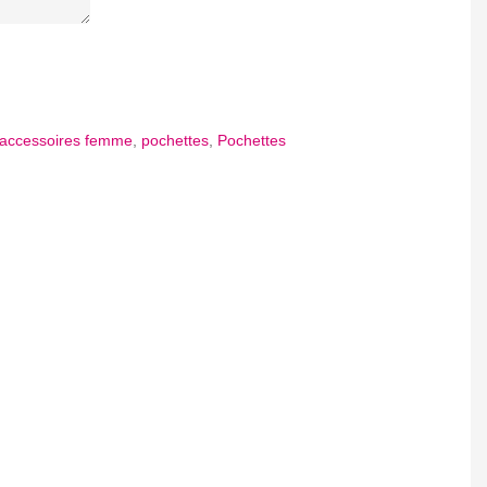
accessoires femme
,
pochettes
,
Pochettes
App
tager