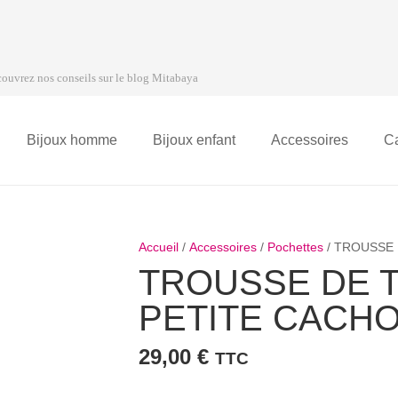
ouvrez nos conseils sur le blog Mitabaya
Bijoux homme
Bijoux enfant
Accessoires
C
Accueil
/
Accessoires
/
Pochettes
/ TROUSSE 
TROUSSE DE T
PETITE CACHO
29,00
€
TTC