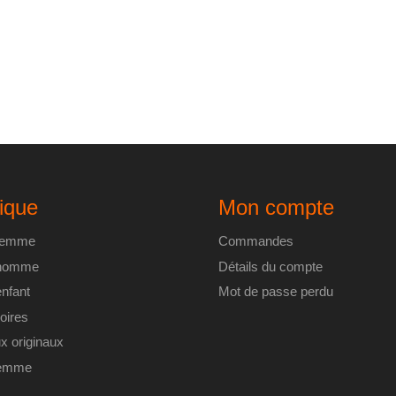
ique
Mon compte
 femme
Commandes
 homme
Détails du compte
enfant
Mot de passe perdu
oires
x originaux
femme