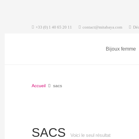
+33 (0) 1 40 65 20 11
contact@mitabaya.com
Déc
Bijoux femme
Accueil
sacs
SACS
Voici le seul résultat