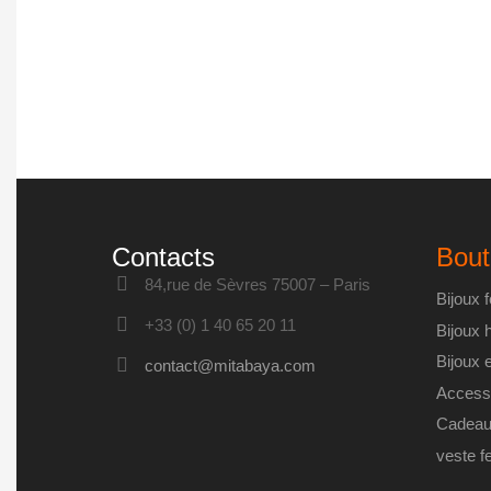
Contacts
Bout
84,rue de Sèvres 75007 – Paris
Bijoux
+33 (0) 1 40 65 20 11
Bijoux
Bijoux 
contact@mitabaya.com
Access
Cadeau
veste 