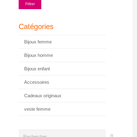
Prix
Prix
Filtrer
min
max
Catégories
Bijoux femme
Bijoux homme
Bijoux enfant
Accessoires
Cadeaux originaux
veste femme
Rechercher :