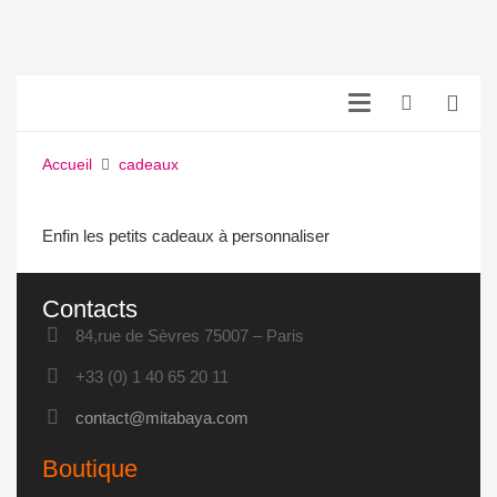
Accueil
cadeaux
Enfin les petits cadeaux à personnaliser
Contacts
84,rue de Sèvres 75007 – Paris
+33 (0) 1 40 65 20 11
contact@mitabaya.com
Boutique