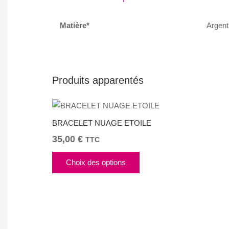
Matière*
Argent
Produits apparentés
BRACELET NUAGE ETOILE
35,00
€
TTC
Ce
Choix des options
produit
a
plusieurs
variations.
Les
options