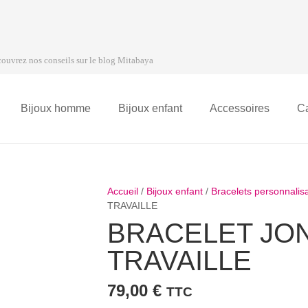
ouvrez nos conseils sur le blog Mitabaya
Bijoux homme
Bijoux enfant
Accessoires
C
Accueil
/
Bijoux enfant
/
Bracelets personnalis
TRAVAILLE
BRACELET JON
TRAVAILLE
79,00
€
TTC