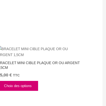
RACELET MINI CIBLE PLAQUE OR OU ARGENT
,5CM
5,00
€
TTC
Ce
Choix des options
produit
a
plusieurs
variations.