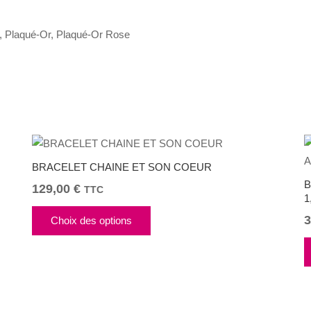
, Plaqué-Or, Plaqué-Or Rose
BRACELET CHAINE ET SON COEUR
B
129,00
€
TTC
1
Ce
3
Choix des options
produit
a
plusieurs
variations.
Les
options