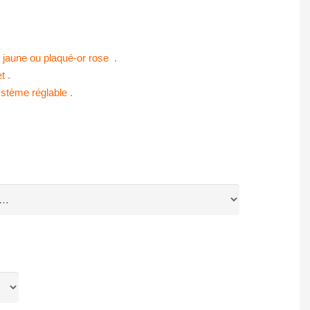
r jaune ou plaqué-or rose .
t .
ystème réglable .