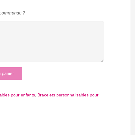
e commande ?
u panier
ables pour enfants
,
Bracelets personnalisables pour
App
tager