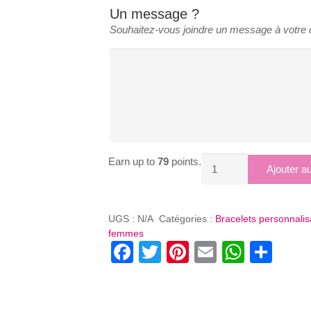
Un message ?
Souhaitez-vous joindre un message à votr
Earn up to
79
points.
quantité
Ajouter a
de
BRACELET
JONC
UGS :
N/A
Catégories :
Bracelets personnalis
PLAT
femmes
Facebook
Twitter
Pinterest
Email
Whats
Par
TRAVAILLE