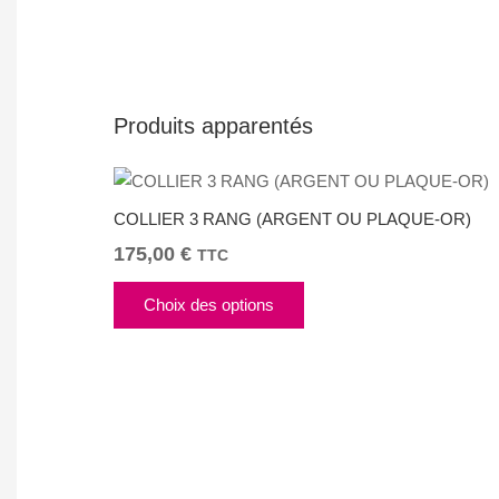
Produits apparentés
COLLIER 3 RANG (ARGENT OU PLAQUE-OR)
175,00
€
TTC
Ce
Choix des options
produit
a
plusieurs
variations.
Les
options
peuvent