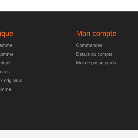
être
choisies
sur
la
ique
Mon compte
page
du
 femme
Commandes
produit
 homme
Détails du compte
enfant
Mot de passe perdu
oires
x originaux
femme
© Copyright 2017 – Mitabaya