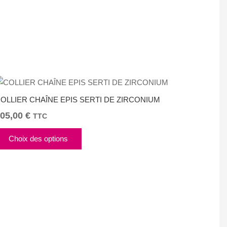
App
tager
OLLIER CHAÎNE EPIS SERTI DE ZIRCONIUM
05,00
€
TTC
Ce
Choix des options
produit
a
plusieurs
variations.
Les
options
peuvent