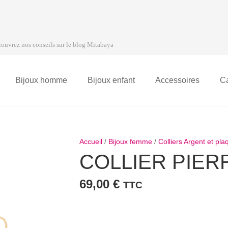
ouvrez nos conseils sur le blog Mitabaya
Bijoux homme
Bijoux enfant
Accessoires
C
Accueil
/
Bijoux femme
/
Colliers Argent et p
COLLIER PIER
69,00
€
TTC