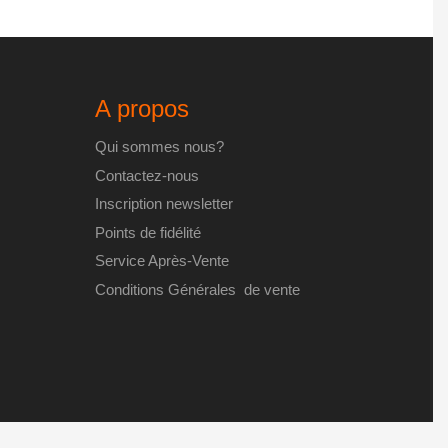
être
choisies
sur
la
A propos
page
du
Qui sommes nous?
produit
Contactez-nous
Inscription newsletter
Points de fidélité
Service Après-Vente
Conditions Générales de vente