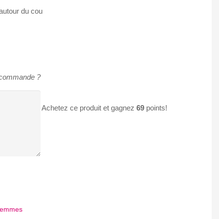
t autour du cou
e commande ?
Achetez ce produit et gagnez
69
points!
 femmes