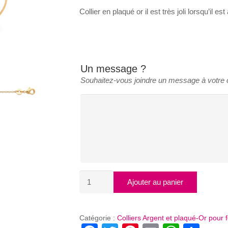
Collier en plaqué or il est très joli lorsqu’il es
Un message ?
Souhaitez-vous joindre un message à votr
quantité
Ajouter au panier
de
COLLIER
PIERRE
Catégorie :
Colliers Argent et plaqué-Or pour
SERTIE