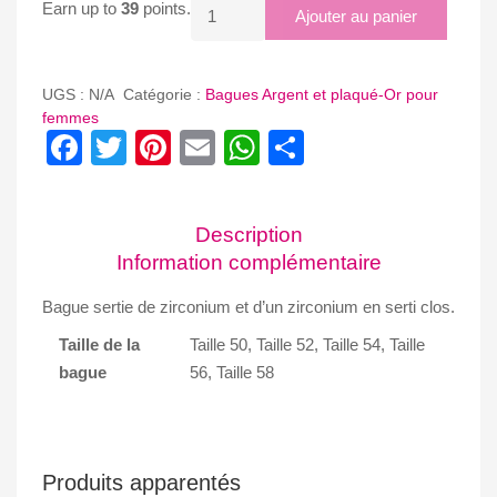
quantité
Earn up to
39
points.
Ajouter au panier
de
BAGUE
ALLIANCE
UGS :
N/A
Catégorie :
Bagues Argent et plaqué-Or pour
WENDY
femmes
Facebook
Twitter
Pinterest
Email
WhatsApp
Partager
Description
Information complémentaire
Bague sertie de zirconium et d’un zirconium en serti clos.
Taille de la
Taille 50, Taille 52, Taille 54, Taille
bague
56, Taille 58
Produits apparentés