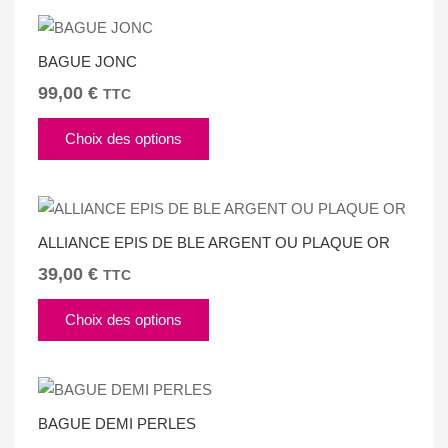
BAGUE JONC
99,00
€
TTC
Ce
Choix des options
produit
a
plusieurs
variations.
ALLIANCE EPIS DE BLE ARGENT OU PLAQUE OR
Les
options
39,00
€
TTC
peuvent
Ce
être
Choix des options
produit
choisies
a
sur
plusieurs
la
variations.
page
BAGUE DEMI PERLES
Les
du