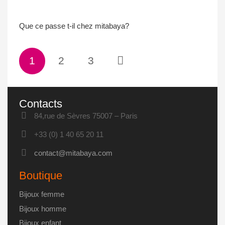
Que ce passe t-il chez mitabaya?
1
2
3
Contacts
84,rue de Sèvres 75007 – Paris
+33 (0) 1 40 65 20 11
contact@mitabaya.com
Boutique
Bijoux femme
Bijoux homme
Bijoux enfant