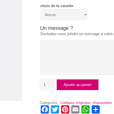
choix de la canette
Un message ?
Souhaitez-vous joindre un message à votr
quantité
Ajouter au panier
de
CHAUSETTES
CANETTES
Catégories :
Cadeaux originaux
,
chaussettes
Facebook
Twitter
Pinterest
Email
Whats
Par