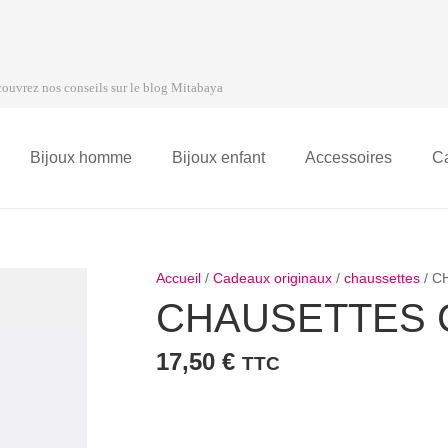
ouvrez nos conseils sur le blog Mitabaya
Bijoux homme
Bijoux enfant
Accessoires
C
Accueil
/
Cadeaux originaux
/
chaussettes
/ C
CHAUSETTES 
17,50
€
TTC