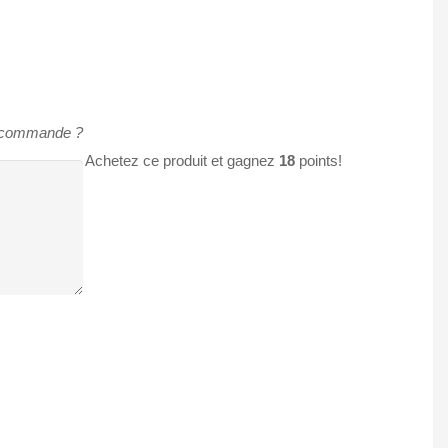
e commande ?
Achetez ce produit et gagnez
18
points!
App
tager