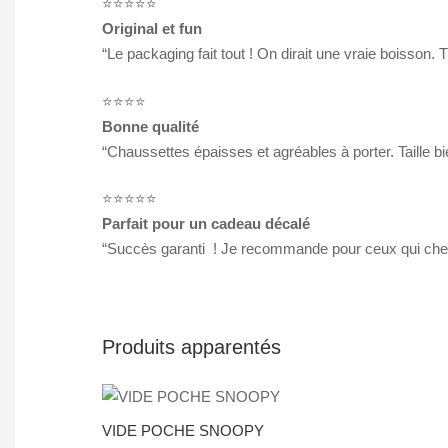
⭐️⭐️⭐️⭐️⭐️
Original et fun
“Le packaging fait tout ! On dirait une vraie boisson. T
⭐️⭐️⭐️⭐️
Bonne qualité
“Chaussettes épaisses et agréables à porter. Taille bi
⭐️⭐️⭐️⭐️⭐️
Parfait pour un cadeau décalé
“Succès garanti ! Je recommande pour ceux qui cher
Produits apparentés
VIDE POCHE SNOOPY