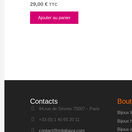
29,00
€
TTC
Ajouter au panier
Contacts
Bout
84,rue de Sèvres 75007 – Paris
Bijoux
+33 (0) 1 40 65 20 11
Bijoux
Bijoux 
contact@mitabaya.com