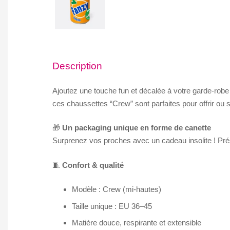
Description
🧦
Ajoutez une touche fun et décalée à votre garde-robe
Chaussettes
ces chaussettes “Crew” sont parfaites pour offrir ou se 
originales
en
🎁
Un packaging unique en forme de canette
canette
Surprenez vos proches avec un cadeau insolite ! Prés
–
Eat
🧵
Confort & qualité
My
Socks
Modèle : Crew (mi-hautes)
Taille unique : EU 36–45
Matière douce, respirante et extensible