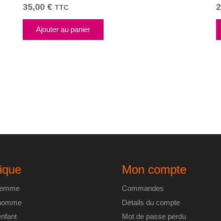
35,00
€
2
TTC
Ajouter au panier
ique
Mon compte
 femme
Commandes
 homme
Détails du compte
enfant
Mot de passe perdu