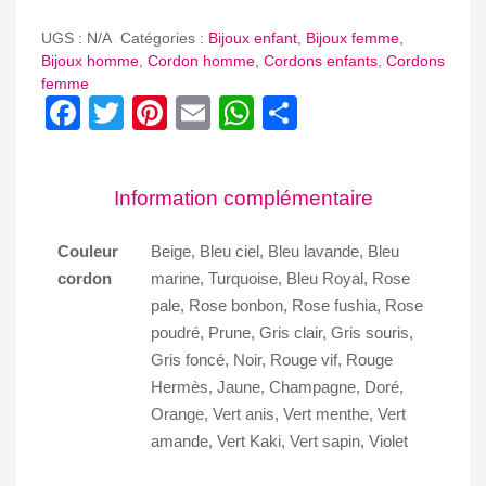
CORDONS
EPAIS
UGS :
N/A
Catégories :
Bijoux enfant
,
Bijoux femme
,
Bijoux homme
,
Cordon homme
,
Cordons enfants
,
Cordons
femme
Facebook
Twitter
Pinterest
Email
WhatsApp
Partager
Information complémentaire
Couleur
Beige, Bleu ciel, Bleu lavande, Bleu
cordon
marine, Turquoise, Bleu Royal, Rose
pale, Rose bonbon, Rose fushia, Rose
poudré, Prune, Gris clair, Gris souris,
Gris foncé, Noir, Rouge vif, Rouge
Hermès, Jaune, Champagne, Doré,
Orange, Vert anis, Vert menthe, Vert
amande, Vert Kaki, Vert sapin, Violet