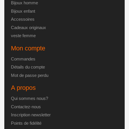
produit
Bijoux homme
Bijoux enfant
Accessoires
Cadeaux originaux
veste femme
Mon compte
Commandes
Détails du compte
Mot de passe perdu
A propos
Qui sommes nous?
Contactez-nous
Inscription newsletter
Points de fidélité