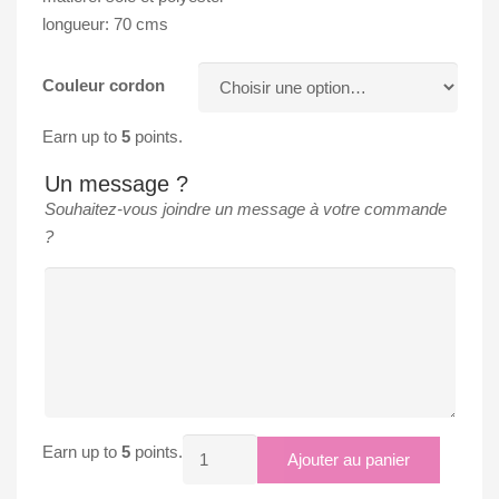
longueur: 70 cms
Couleur cordon
Earn up to
5
points.
Un message ?
Souhaitez-vous joindre un message à votre commande
?
quantité
Earn up to
5
points.
Ajouter au panier
de