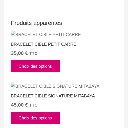
Produits apparentés
BRACELET CIBLE PETIT CARRE
35,00
€
TTC
Ce
Choix des options
produit
a
plusieurs
variations.
BRACELET CIBLE SIGNATURE MITABAYA
Les
options
45,00
€
TTC
peuvent
Ce
être
Choix des options
produit
choisies
a