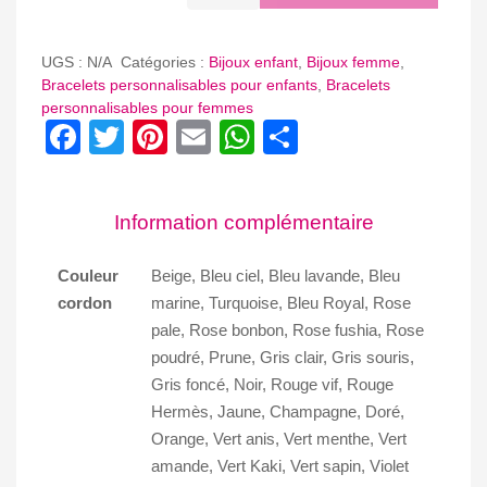
de
BRACELET
MEDAILLE
UGS :
N/A
Catégories :
Bijoux enfant
,
Bijoux femme
,
COEUR
Bracelets personnalisables pour enfants
,
Bracelets
personnalisables pour femmes
OU
Facebook
Twitter
Pinterest
Email
WhatsApp
Partager
TREFLE
PERLEE
EN
PO
Information complémentaire
PM
Couleur
Beige, Bleu ciel, Bleu lavande, Bleu
cordon
marine, Turquoise, Bleu Royal, Rose
pale, Rose bonbon, Rose fushia, Rose
poudré, Prune, Gris clair, Gris souris,
Gris foncé, Noir, Rouge vif, Rouge
Hermès, Jaune, Champagne, Doré,
Orange, Vert anis, Vert menthe, Vert
amande, Vert Kaki, Vert sapin, Violet