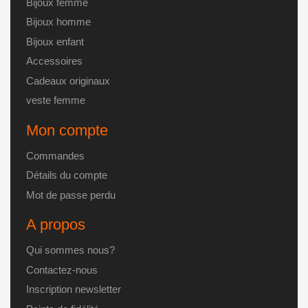
du
Bijoux femme
produit
Bijoux homme
Bijoux enfant
Accessoires
Cadeaux originaux
veste femme
Mon compte
Commandes
Détails du compte
Mot de passe perdu
A propos
Qui sommes nous?
Contactez-nous
Inscription newsletter