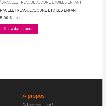
RACELET PLAQUE AJOURE ETOILES ENFANT
5,00
€
TTC
Ce
Choix des options
produit
a
plusieurs
variations.
Les
options
peuvent
être
choisies
sur
la
A propos
page
du
Qui sommes nous?