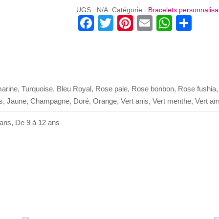
ENFANT
UGS :
N/A
Catégorie :
Bracelets personnalisa
Facebook
Twitter
Pinterest
Email
Whats
Par
marine, Turquoise, Bleu Royal, Rose pale, Rose bonbon, Rose fushia, 
, Jaune, Champagne, Doré, Orange, Vert anis, Vert menthe, Vert aman
 ans, De 9 à 12 ans