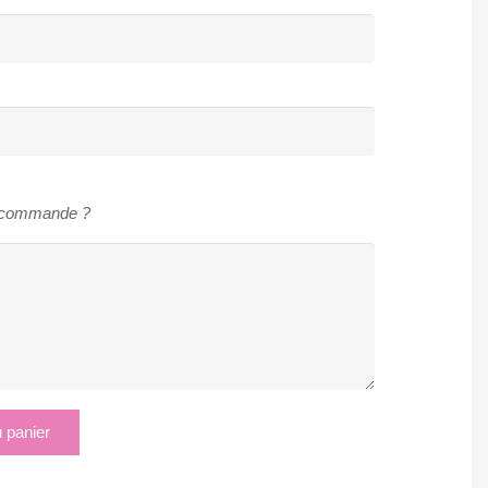
e commande ?
u panier