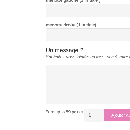
menotte gauche (1 initiale )
menotte droite (1 initiale)
Un message ?
Souhaitez-vous joindre un message à votr
Earn up to
59
points.
quantité
Ajouter a
de
FERMOIR