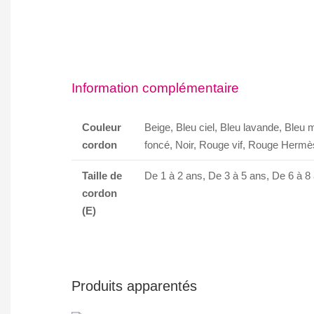
Information complémentaire
Couleur
Beige, Bleu ciel, Bleu lavande, Bleu 
cordon
foncé, Noir, Rouge vif, Rouge Hermès
Taille de
De 1 à 2 ans, De 3 à 5 ans, De 6 à 8
cordon
(E)
Produits apparentés