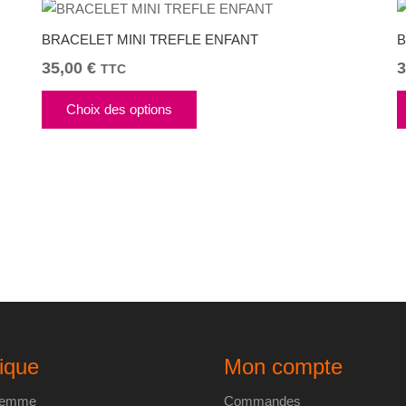
BRACELET MINI TREFLE ENFANT
B
35,00
€
3
TTC
Ce
Choix des options
produit
a
plusieurs
variations.
Les
options
peuvent
être
choisies
sur
la
ique
Mon compte
page
du
 femme
Commandes