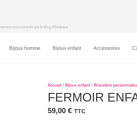
ouvrez nos conseils sur le blog Mitabaya
Bijoux homme
Bijoux enfant
Accessoires
C
Accueil
/
Bijoux enfant
/
Bracelets personnalis
FERMOIR ENF
59,00
€
TTC