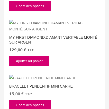
Ce
Choix des options
produit
a
plusieurs
variations.
Les
MY FIRST DIAMOND.DIAMANT VERITABLE MONTÉ
options
SUR ARGENT
peuvent
129,00
€
être
TTC
choisies
Ajouter au panier
sur
la
page
du
produit
BRACELET PENDENTIF MINI CARRE
15,00
€
TTC
Ce
Choix des options
produit