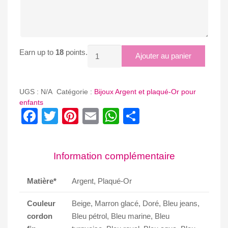
quantité
Earn up to
18
points.
Ajouter au panier
de
BRACELET
PENDENTIF
UGS :
N/A
Catégorie :
Bijoux Argent et plaqué-Or pour
MINI
enfants
Facebook
Twitter
Pinterest
Email
WhatsApp
Partager
CROIX
AJOUREE
Information complémentaire
Matière*
Argent, Plaqué-Or
Couleur
Beige, Marron glacé, Doré, Bleu jeans,
cordon
Bleu pétrol, Bleu marine, Bleu