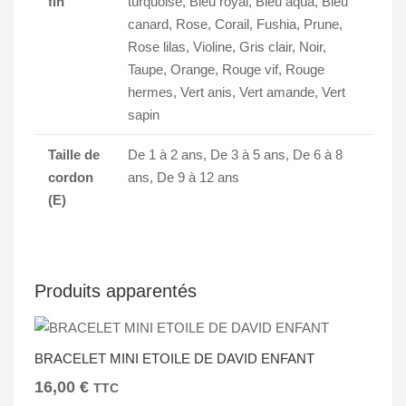
fin
turquoise, Bleu royal, Bleu aqua, Bleu
canard, Rose, Corail, Fushia, Prune,
Rose lilas, Violine, Gris clair, Noir,
Taupe, Orange, Rouge vif, Rouge
hermes, Vert anis, Vert amande, Vert
sapin
Taille de
De 1 à 2 ans, De 3 à 5 ans, De 6 à 8
cordon
ans, De 9 à 12 ans
(E)
Produits apparentés
BRACELET MINI ETOILE DE DAVID ENFANT
16,00
€
TTC