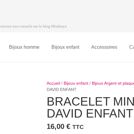
ouvrez nos conseils sur le blog Mitabaya
Bijoux homme
Bijoux enfant
Accessoires
C
Accueil
/
Bijoux enfant
/
Bijoux Argent et plaq
DAVID ENFANT
BRACELET MIN
DAVID ENFANT
16,00
€
TTC