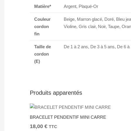
Matière*
Argent, Plaqué-Or
Couleur
Beige, Marron glacé, Doré, Bleu jea
cordon
Violine, Gris clair, Noir, Taupe, O
fin
Taille de
De 1 à 2 ans, De 3 à 5 ans, De 6 à
cordon
(E)
Produits apparentés
BRACELET PENDENTIF MINI CARRE
18,00
€
TTC