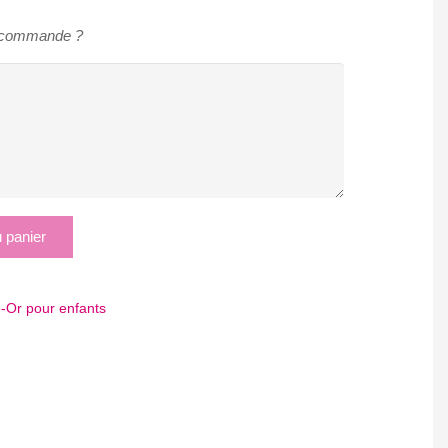
e commande ?
u panier
é-Or pour enfants
App
tager