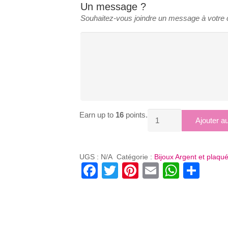
Un message ?
Souhaitez-vous joindre un message à votr
Earn up to
16
points.
quantité
Ajouter a
de
BRACELET
MINI
UGS :
N/A
Catégorie :
Bijoux Argent et plaqu
Facebook
Twitter
Pinterest
Email
Whats
Par
ETOILE
DE
DAVID
ENFANT