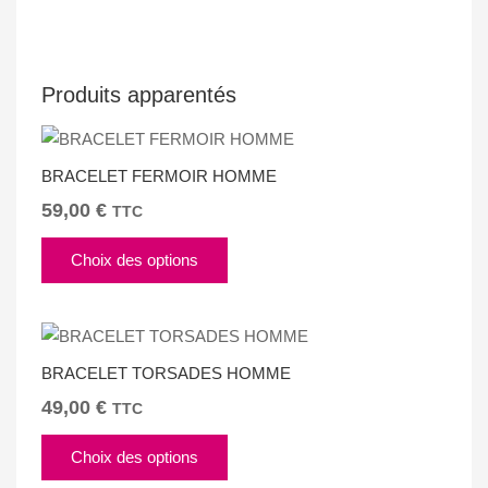
Produits apparentés
BRACELET FERMOIR HOMME
59,00
€
TTC
Ce
Choix des options
produit
a
plusieurs
variations.
BRACELET TORSADES HOMME
Les
options
49,00
€
TTC
peuvent
être
Choix des options
choisies