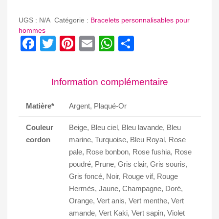
BRACELET
CIBLE
UGS :
N/A
Catégorie :
Bracelets personnalisables pour
CARRE
hommes
Facebook
Twitter
Pinterest
Email
WhatsApp
Partager
HOMME
Information complémentaire
Matière*
Argent, Plaqué-Or
Couleur
Beige, Bleu ciel, Bleu lavande, Bleu
cordon
marine, Turquoise, Bleu Royal, Rose
pale, Rose bonbon, Rose fushia, Rose
poudré, Prune, Gris clair, Gris souris,
Gris foncé, Noir, Rouge vif, Rouge
Hermès, Jaune, Champagne, Doré,
Orange, Vert anis, Vert menthe, Vert
amande, Vert Kaki, Vert sapin, Violet