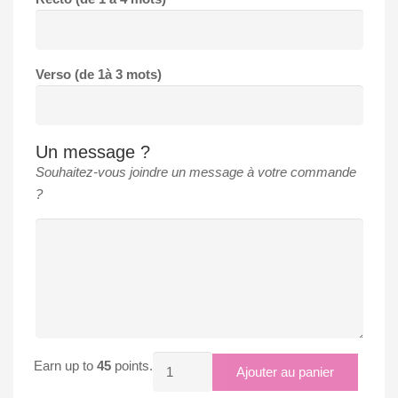
Verso (de 1à 3 mots)
Un message ?
Souhaitez-vous joindre un message à votre commande
?
quantité
Earn up to
45
points.
Ajouter au panier
de