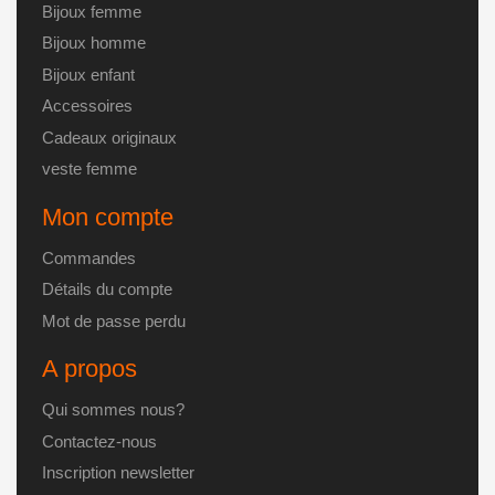
du
Bijoux femme
produit
Bijoux homme
Bijoux enfant
Accessoires
Cadeaux originaux
veste femme
Mon compte
Commandes
Détails du compte
Mot de passe perdu
A propos
Qui sommes nous?
Contactez-nous
Inscription newsletter