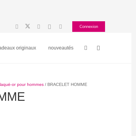
Connexion
adeaux originaux
nouveautés
 plaqué-or pour hommes
/ BRACELET HOMME
OMME