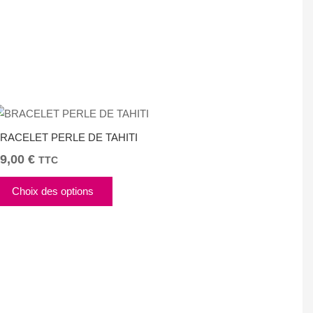
App
tager
RACELET PERLE DE TAHITI
9,00
€
TTC
Ce
Choix des options
produit
a
plusieurs
variations.
Les
options
peuvent