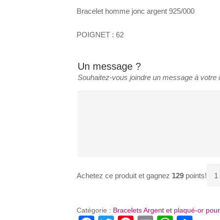
Bracelet homme jonc argent 925/000
POIGNET : 62
Un message ?
Souhaitez-vous joindre un message à votr
quan
Achetez ce produit et gagnez
129
points!
de
BR
HO
Catégorie :
Bracelets Argent et plaqué-or po