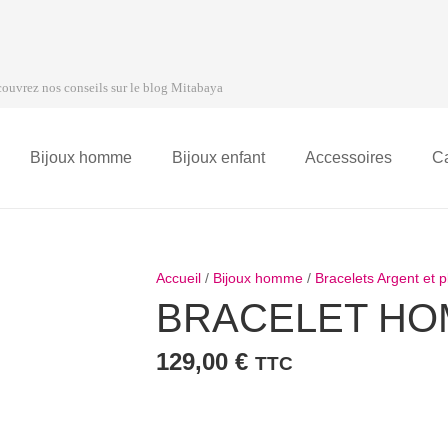
ouvrez nos conseils sur le blog Mitabaya
Bijoux homme
Bijoux enfant
Accessoires
C
Accueil
/
Bijoux homme
/
Bracelets Argent et
BRACELET H
129,00
€
TTC