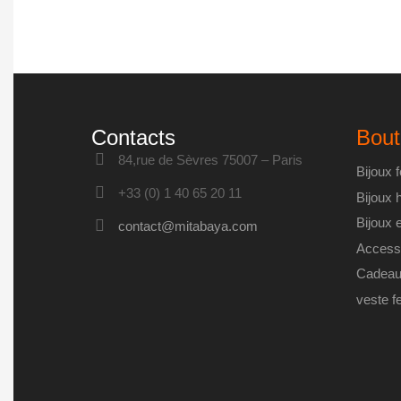
Contacts
Bout
84,rue de Sèvres 75007 – Paris
Bijoux
+33 (0) 1 40 65 20 11
Bijoux
Bijoux 
contact@mitabaya.com
Access
Cadeau
veste 