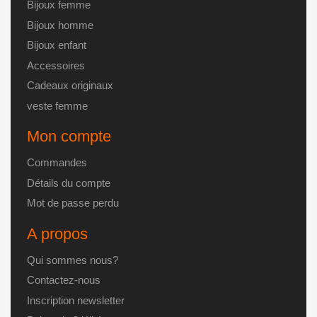
du
Bijoux femme
produit
Bijoux homme
Bijoux enfant
Accessoires
Cadeaux originaux
veste femme
Mon compte
Commandes
Détails du compte
Mot de passe perdu
A propos
Qui sommes nous?
Contactez-nous
Inscription newsletter