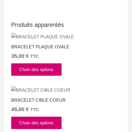
OR)
Produits apparentés
BRACELET PLAQUE OVALE
35,00
€
TTC
Ce
Choix des options
produit
a
plusieurs
variations.
BRACELET CIBLE COEUR
Les
options
45,00
€
TTC
peuvent
Ce
être
Choix des options
produit
choisies
a