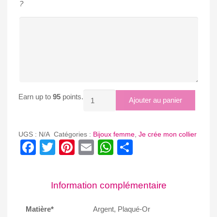
?
quantité
Earn up to
95
points.
Ajouter au panier
de
COLLIER
AVEC
UGS :
N/A
Catégories :
Bijoux femme
,
Je crée mon collier
Facebook
Twitter
Pinterest
Email
WhatsApp
Partager
CHOIX
DE
DIFFERENTS
PENDENTIFS
Information complémentaire
(ARGENT
OU
Matière*
Argent, Plaqué-Or
PLAQUE-