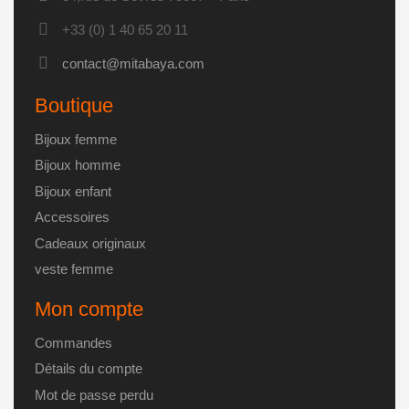
peuvent
être
+33 (0) 1 40 65 20 11
choisies
contact@mitabaya.com
sur
la
Boutique
page
du
Bijoux femme
produit
Bijoux homme
Bijoux enfant
Accessoires
Cadeaux originaux
veste femme
Mon compte
Commandes
Détails du compte
Mot de passe perdu