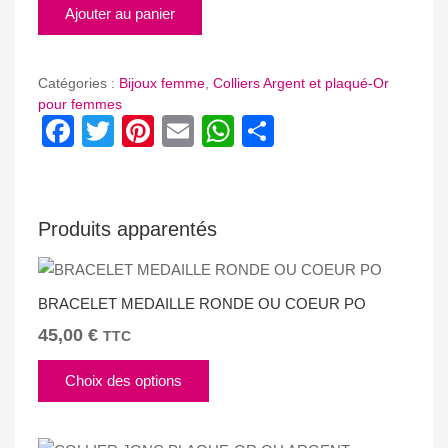
COLLIER
Ajouter au panier
MAILLE
RECTANGLE
Catégories :
Bijoux femme
,
Colliers Argent et plaqué-Or
pour femmes
Facebook
Twitter
Pinterest
Email
WhatsApp
Partager
Produits apparentés
BRACELET MEDAILLE RONDE OU COEUR PO
45,00
€
TTC
Ce
Choix des options
produit
a
plusieurs