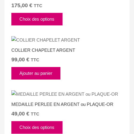
175,00
€
TTC
Ce
Choix des options
produit
a
plusieurs
variations.
COLLIER CHAPELET ARGENT
Les
options
99,00
€
TTC
peuvent
être
Ajouter au panier
choisies
sur
la
page
MEDAILLE PERLEE EN ARGENT ou PLAQUE-OR
du
49,00
€
TTC
produit
Ce
Choix des options
produit