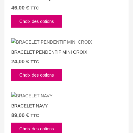
46,00
€
TTC
Ce
Choix des options
produit
a
plusieurs
variations.
BRACELET PENDENTIF MINI CROIX
Les
options
24,00
€
TTC
peuvent
Ce
être
Choix des options
produit
choisies
a
sur
plusieurs
la
variations.
page
BRACELET NAVY
Les
du
options
89,00
€
TTC
produit
peuvent
Ce
être
Choix des options
produit