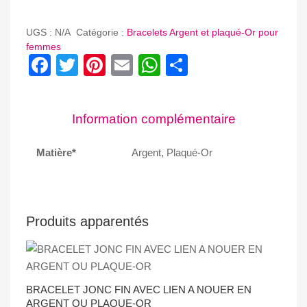
BRACELET
MAILLE
UGS :
N/A
Catégorie :
Bracelets Argent et plaqué-Or pour
JASON
femmes
Facebook
Twitter
Pinterest
Email
WhatsApp
Partager
Information complémentaire
Matière*
Argent, Plaqué-Or
Produits apparentés
BRACELET JONC FIN AVEC LIEN A NOUER EN
ARGENT OU PLAQUE-OR