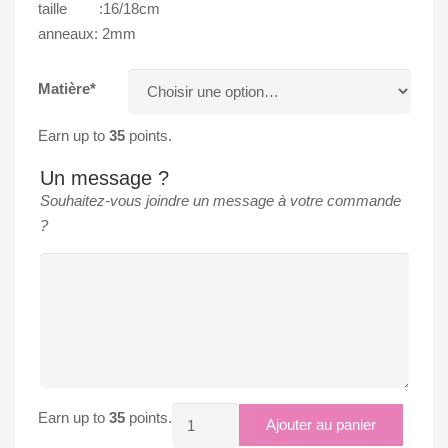
taille :16/18cm
anneaux: 2mm
Matière*
Earn up to
35
points.
Un message ?
Souhaitez-vous joindre un message à votre commande
?
quantité
Earn up to
35
points.
Ajouter au panier
de