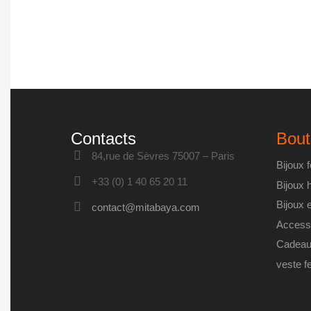
Contacts
Bout
84,rue de Sèvres 75007 – Paris
Bijoux
+33 (0) 1 40 65 20 11
Bijoux
Bijoux 
contact@mitabaya.com
Access
Cadeau
veste 