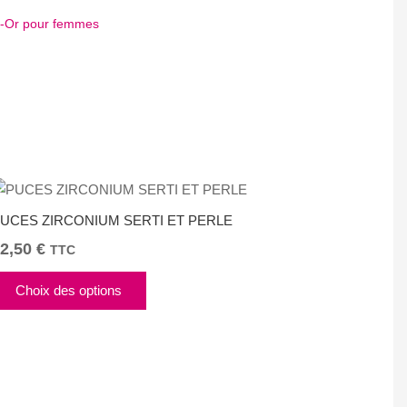
ué-Or pour femmes
App
tager
UCES ZIRCONIUM SERTI ET PERLE
2,50
€
TTC
Ce
Choix des options
produit
a
plusieurs
variations.
Les