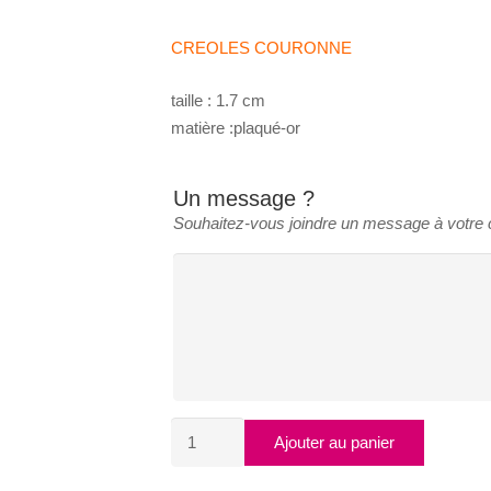
CREOLES COURONNE
taille : 1.7 cm
matière :plaqué-or
Un message ?
Souhaitez-vous joindre un message à votr
quantité
Ajouter au panier
de
CREOLES