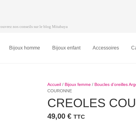
ouvrez nos conseils sur le blog Mitabaya
Bijoux homme
Bijoux enfant
Accessoires
C
Accueil
/
Bijoux femme
/
Boucles d’oreilles Ar
COURONNE
CREOLES CO
49,00
€
TTC