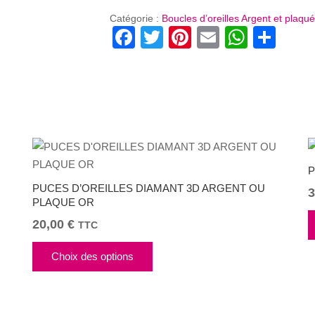
COURONNE
Catégorie :
Boucles d’oreilles Argent et plaq
Facebook
Twitter
Pinterest
Email
Whats
Par
P
PUCES D’OREILLES DIAMANT 3D ARGENT OU
3
PLAQUE OR
20,00
€
TTC
Ce
Choix des options
produit
a
plusieurs
variations.