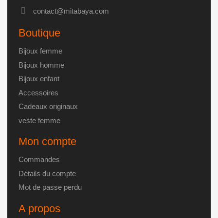
choisies
contact@mitabaya.com
sur
la
Boutique
page
du
Bijoux femme
produit
Bijoux homme
Bijoux enfant
Accessoires
Cadeaux originaux
veste femme
Mon compte
Commandes
Détails du compte
Mot de passe perdu
A propos