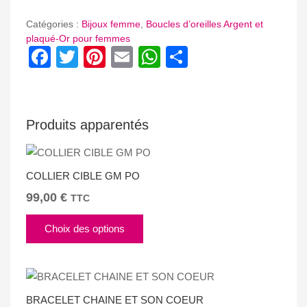
Catégories :
Bijoux femme
,
Boucles d’oreilles Argent et
plaqué-Or pour femmes
Facebook
Twitter
Pinterest
Email
WhatsApp
Partager
Produits apparentés
COLLIER CIBLE GM PO
99,00
€
TTC
Ce
Choix des options
produit
a
plusieurs
variations.
BRACELET CHAINE ET SON COEUR
Les