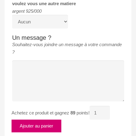
voulez vous une autre matiere
argent 925/000
Un message ?
Souhaitez-vous joindre un message à votre commande
?
quantité
Achetez ce produit et gagnez
89
points!
de
CREOLE
Ajouter au panier
MARTELEE