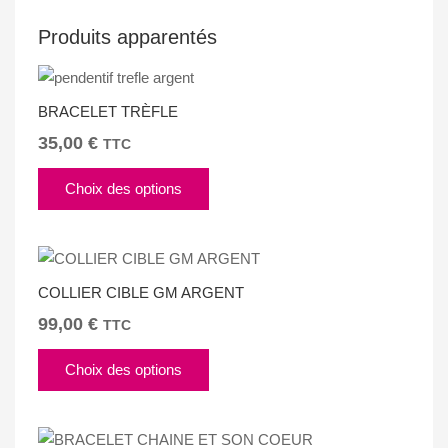
Produits apparentés
BRACELET TRÈFLE
35,00
€
TTC
Ce
Choix des options
produit
a
plusieurs
variations.
COLLIER CIBLE GM ARGENT
Les
options
99,00
€
TTC
peuvent
Ce
être
Choix des options
produit
choisies
a
sur
plusieurs
la