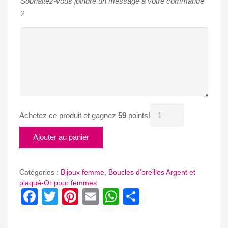
Souhaitez-vous joindre un message à votre commande
?
quantité
Achetez ce produit et gagnez
59
points!
de
BOUCLES
Ajouter au panier
D'OREILLES
Catégories :
Bijoux femme
,
Boucles d’oreilles Argent et
plaqué-Or pour femmes
Facebook
Twitter
Pinterest
Email
WhatsApp
Partager