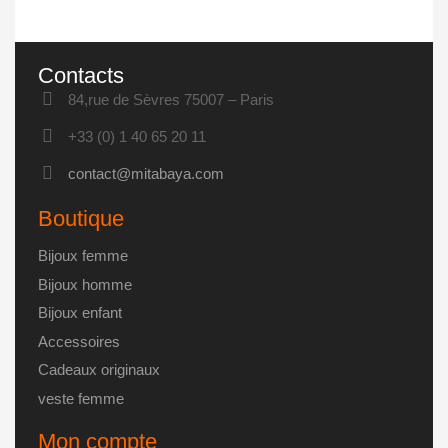
plusieurs
la
variations.
page
Les
Contacts
du
options
produit
84,rue de Sèvres 75007 – Paris
peuvent
être
+33 (0) 1 40 65 20 11
choisies
contact@mitabaya.com
sur
la
Boutique
page
du
Bijoux femme
produit
Bijoux homme
Bijoux enfant
Accessoires
Cadeaux originaux
veste femme
Mon compte