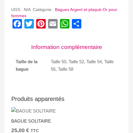
BAGUE
C
UGS :
N/A
Catégorie :
Bagues Argent et plaqué-Or pour
femmes
Facebook
Twitter
Pinterest
Email
WhatsApp
Partager
Information complémentaire
Taille de la
Taille 50, Taille 52, Taille 54, Taille
bague
56, Taille 58
Produits apparentés
BAGUE SOLITAIRE
25,00
€
TTC