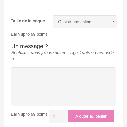
Taille de la bague
Earn up to
59
points.
Un message ?
Souhaitez-vous joindre un message à votre commande
?
quantité
Earn up to
59
points.
Ajouter au panier
de