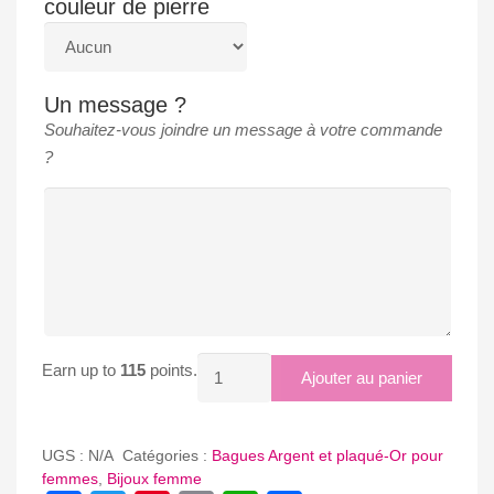
couleur de pierre
Un message ?
Souhaitez-vous joindre un message à votre commande
?
quantité
Earn up to
115
points.
Ajouter au panier
de
BAGUE
UGS :
N/A
Catégories :
Bagues Argent et plaqué-Or pour
femmes
,
Bijoux femme