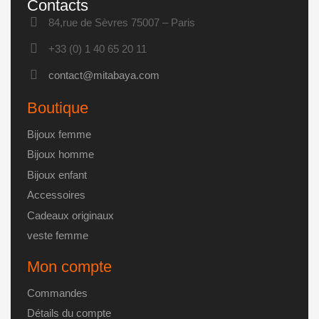
Contacts
du
options
produit
84,rue de Sèvres 75007 – Paris
peuvent
être
+33 (0) 1 40 65 20 11
choisies
contact@mitabaya.com
sur
la
Boutique
page
du
Bijoux femme
produit
Bijoux homme
Bijoux enfant
Accessoires
Cadeaux originaux
veste femme
Mon compte
Commandes
Détails du compte