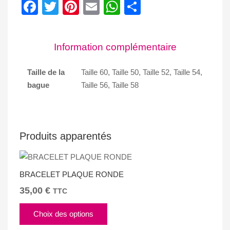
Facebook
Twitter
Pinterest
Email
WhatsApp
Partager
Information complémentaire
Taille de la
Taille 60, Taille 50, Taille 52, Taille 54,
bague
Taille 56, Taille 58
Produits apparentés
BRACELET PLAQUE RONDE
35,00
€
TTC
Ce
Choix des options
produit
a