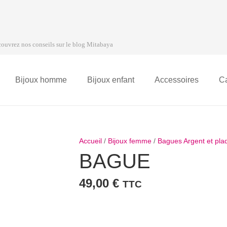
ouvrez nos conseils sur le blog Mitabaya
Bijoux homme
Bijoux enfant
Accessoires
C
Accueil
/
Bijoux femme
/
Bagues Argent et pl
BAGUE
49,00
€
TTC