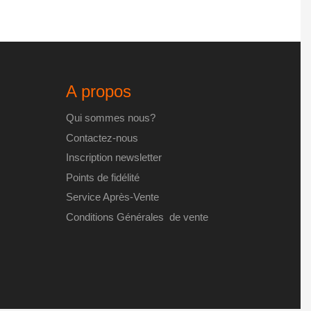
peuvent
être
choisies
sur
la
A propos
page
du
Qui sommes nous?
produit
Contactez-nous
Inscription newsletter
Points de fidélité
Service Après-Vente
Conditions Générales de vente