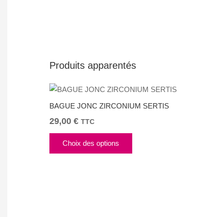
Produits apparentés
BAGUE JONC ZIRCONIUM SERTIS
29,00
€
TTC
Ce
Choix des options
produit
a
plusieurs
variations.
Les
options