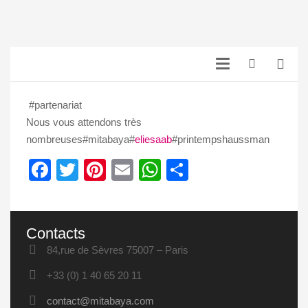
#partenariat
Nous vous attendons très
nombreuses#mitabaya#
eliesaab
#printempshaussman
Facebook
Twitter
Pinterest
Email
WhatsApp
Partager
Contacts
84,rue de Sèvres 75007 – Paris
+33 (0) 1 40 65 20 11
contact@mitabaya.com