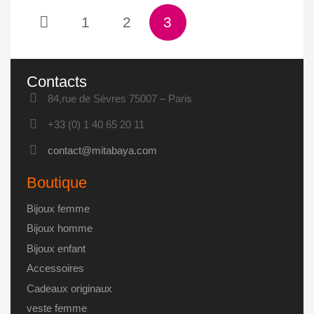
1
2
3
Contacts
84,rue de Sèvres 75007 – Paris
+33 (0) 1 40 65 20 11
contact@mitabaya.com
Boutique
Bijoux femme
Bijoux homme
Bijoux enfant
Accessoires
Cadeaux originaux
veste femme